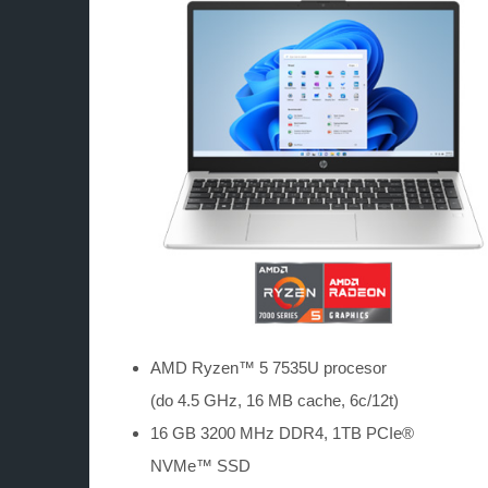
AMD Ryzen™ 5 7535U procesor
(do 4.5 GHz, 16 MB cache, 6c/12t)
16 GB 3200 MHz DDR4, 1TB PCIe®
NVMe™ SSD