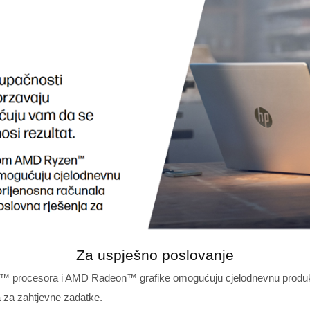
Za uspješno poslovanje
 procesora i AMD Radeon™ grafike omogućuju cjelodnevnu produktiv
a za zahtjevne zadatke.