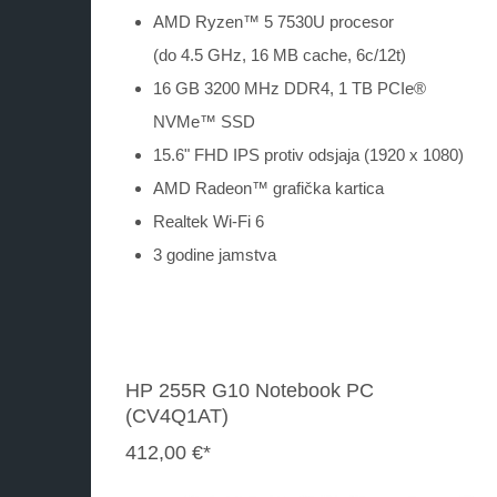
AMD Ryzen™ 5 7530U procesor
(do 4.5 GHz, 16 MB cache, 6c/12t)
16 GB 3200 MHz DDR4, 1 TB PCIe®
NVMe™ SSD
15.6" FHD IPS protiv odsjaja (1920 x 1080)
AMD Radeon™ grafička kartica
Realtek Wi-Fi 6
3 godine jamstva
HP 255R G10 Notebook PC
(CV4Q1AT)
412,00 €*