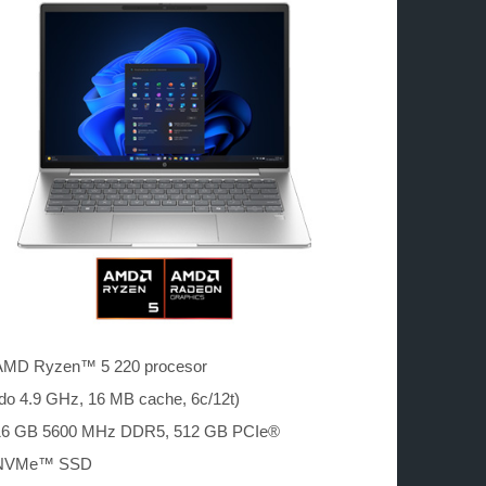
AMD Ryzen™ 5 220 procesor
do 4.9 GHz, 16 MB cache, 6c/12t)
16 GB 5600 MHz DDR5, 512 GB PCIe®
NVMe™ SSD