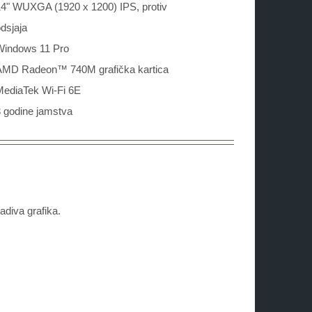
14" WUXGA (1920 x 1200) IPS, protiv
dsjaja
Windows 11 Pro
AMD Radeon™ 740M grafička kartica
MediaTek Wi-Fi 6E
 godine jamstva
diva grafika.