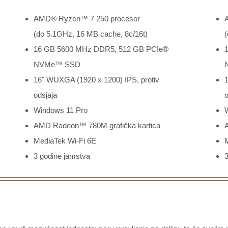
AMD® Ryzen™ 7 250 procesor
(do 5.1GHz, 16 MB cache, 8c/16t)
(
16 GB 5600 MHz DDR5, 512 GB PCIe®
NVMe™ SSD
16" WUXGA (1920 x 1200) IPS, protiv
odsjaja
o
Windows 11 Pro
AMD Radeon™ 780M grafička kartica
MediaTek Wi-Fi 6E
3 godine jamstva
3