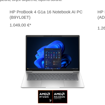
HP ProBook 4 G1a 16 Notebook AI PC
HP 
(B9YL0ET)
(AD
1.049,00 €*
1.2