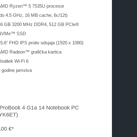
AMD Ryzen™ 5 7535U procesor
do 4.5 GHz, 16 MB cache, 6c/12t)
16 GB 3200 MHz DDR4, 512 GB PCIe®
NVMe™ SSD
5.6" FHD IPS protiv odsjaja (1920 x 1080)
AMD Radeon™ grafička kartica
ealtek Wi-Fi 6
 godine jamstva
ProBook 4 G1a 14 Notebook PC
YK6ET)
,00 €*