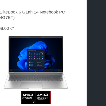
EliteBook 6 G1ah 14 Notebook PC
4G7ET)
68,00 €*