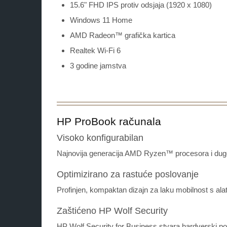
15.6" FHD IPS protiv odsjaja (1920 x 1080)
Windows 11 Home
AMD Radeon™ grafička kartica
Realtek Wi-Fi 6
3 godine jamstva
HP ProBook računala
Visoko konfigurabilan
Najnovija generacija AMD Ryzen™ procesora i dugotr
Optimizirano za rastuće poslovanje
Profinjen, kompaktan dizajn za laku mobilnost s al
Zaštićeno HP Wolf Security
HP Wolf Security for Business stvara hardverski po