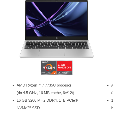
AMD Ryzen™ 7 7735U procesor
(do 4.5 GHz, 16 MB cache, 6c/12t)
(
16 GB 3200 MHz DDR4, 1TB PCIe®
NVMe™ SSD