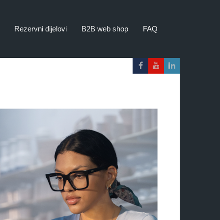
Rezervni dijelovi
B2B web shop
FAQ