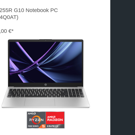
255R G10 Notebook PC
4Q0AT)
,00 €*