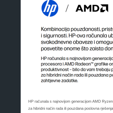
HP računala s najnovijom generacijom AMD Ryzen™
za hibridni način rada ili pouzdana poslovna rješenj