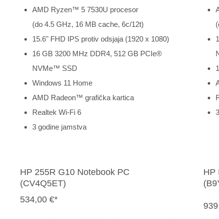
AMD Ryzen™ 5 7530U procesor
(do 4.5 GHz, 16 MB cache, 6c/12t)
(
15.6" FHD IPS protiv odsjaja (1920 x 1080)
16 GB 3200 MHz DDR4, 512 GB PCIe®
NVMe™ SSD
1
Windows 11 Home
AMD Radeon™ grafička kartica
R
Realtek Wi-Fi 6
3
3 godine jamstva
HP 255R G10 Notebook PC
HP 
(CV4Q5ET)
(B9
534,00 €*
939