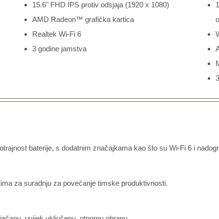
15.6" FHD IPS protiv odsjaja (1920 x 1080)
AMD Radeon™ grafička kartica
o
Realtek Wi-Fi 6
3 godine jamstva
3
ajnost baterije, s dodatnim značajkama kao što su Wi-Fi 6 i nadogra
atima za suradnju za povećanje timske produktivnosti.
jačanu, uvijek uključenu, otpornu obranu.