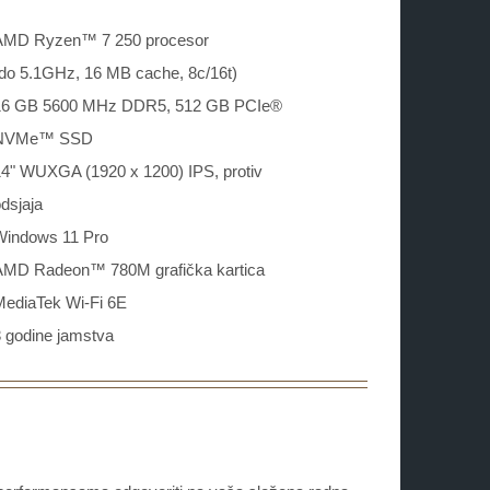
AMD Ryzen™ 7 250 procesor
do 5.1GHz, 16 MB cache, 8c/16t)
16 GB 5600 MHz DDR5, 512 GB PCIe®
NVMe™ SSD
14" WUXGA (1920 x 1200) IPS, protiv
dsjaja
Windows 11 Pro
AMD Radeon™ 780M grafička kartica
MediaTek Wi-Fi 6E
 godine jamstva