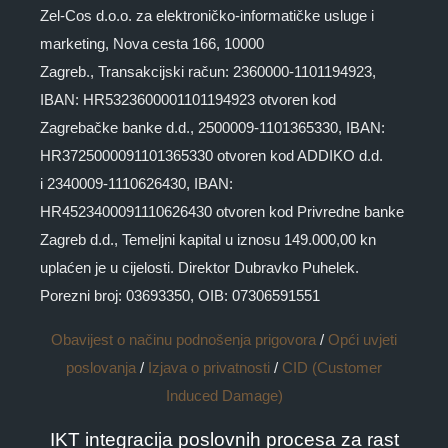
Zel-Cos d.o.o. za elektroničko-informatičke usluge i
marketing, Nova cesta 166, 10000
Zagreb., Transakcijski račun: 2360000-1101194923,
IBAN: HR5323600001101194923 otvoren kod
Zagrebačke banke d.d., 2500009-1101365330, IBAN:
HR3725000091101365330 otvoren kod ADDIKO d.d.
i 2340009-1110626430, IBAN:
HR4523400091110626430 otvoren kod Privredne banke
Zagreb d.d., Temeljni kapital u iznosu 149.000,00 kn
uplaćen je u cijelosti. Direktor Dubravko Puhelek.
Porezni broj: 03693350, OIB: 07306591551
Obavijest o načinu podnošenja prigovora
/
Opći uvjeti
poslovanja
/
Izjava o privatnosti
/
CID (Customer
Induced Damage)
IKT integracija poslovnih procesa za rast