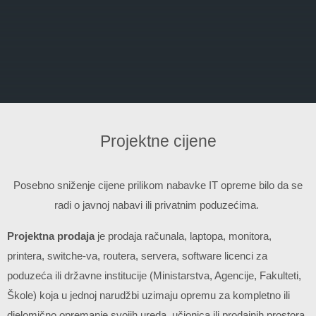
Projektne cijene
Posebno sniženje cijene prilikom nabavke IT opreme bilo da se
radi o javnoj nabavi ili privatnim poduzećima.
Projektna prodaja
je prodaja računala, laptopa, monitora,
printera, switche-va, routera, servera, software licenci za
poduzeća ili državne institucije (Ministarstva, Agencije, Fakulteti,
Škole) koja u jednoj narudžbi uzimaju opremu za kompletno ili
djelomično opremanje svojih ureda, učionica ili prodajnih prostora.