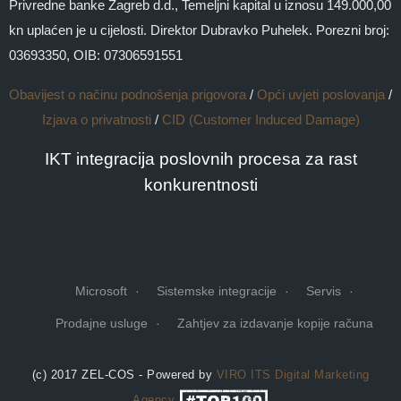
Privredne banke Zagreb d.d., Temeljni kapital u iznosu 149.000,00
kn uplaćen je u cijelosti. Direktor Dubravko Puhelek. Porezni broj:
03693350, OIB: 07306591551
Obavijest o načinu podnošenja prigovora
/
Opći uvjeti poslovanja
/
Izjava o privatnosti
/
CID (Customer Induced Damage)
IKT integracija poslovnih procesa za rast
konkurentnosti
Microsoft
Sistemske integracije
Servis
Prodajne usluge
Zahtjev za izdavanje kopije računa
(c) 2017 ZEL-COS - Powered by
VIRO ITS
Digital Marketing
Agency