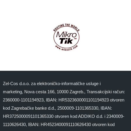
Zel-Cos d.o.o. za elektroničko-informatičke usluge i
marketing, Nova cesta 166, 10000 Zagreb., Transakcijski račun:
2360000-1101194923, IBAN: HR5323600001101194923 otvoren
kod Zagrebačke banke d.d., 2500009-1101365330, IBAN:
HR3725000091101365330 otvoren kod ADDIKO d.d. i 2340009-
1110626430, IBAN: HR4523400091110626430 otvoren kod