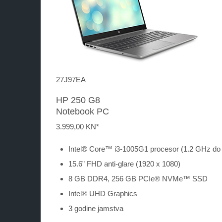
27J97EA
HP 250 G8
Notebook PC
3.999,
00 KN*
Intel® Core™ i3-1005G1 procesor (1.2 GHz do
15.6” FHD anti-glare (1920 x 1080)
8 GB DDR4, 256 GB PCIe® NVMe™ SSD
Intel® UHD Graphics
3 godine jamstva