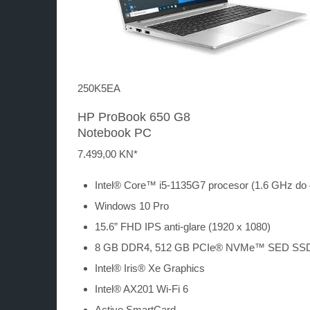
250K5EA
HP ProBook 650 G8
Notebook PC
7.499,
00 KN*
Intel® Core™ i5-1135G7 procesor (1.6 GHz do 
Windows 10 Pro
15.6” FHD IPS anti-glare (1920 x 1080)
8 GB DDR4, 512 GB PCIe® NVMe™ SED SS
Intel® Iris® Xe Graphics
Intel® AX201 Wi-Fi 6
Active SmartCard