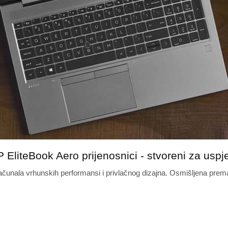
 EliteBook Aero prijenosnici - stvoreni za uspj
ačunala vrhunskih performansi i privlačnog dizajna. Osmišljena pr