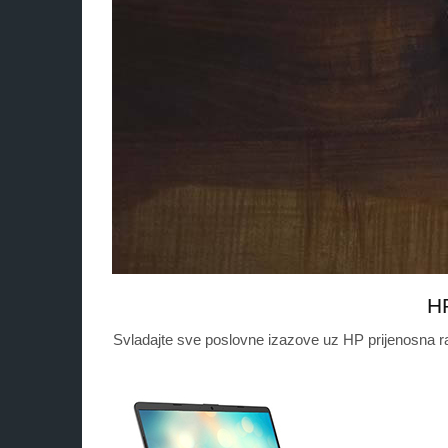
HP
Svladajte sve poslovne izazove uz HP prijenosna r