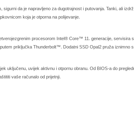
igurni da je napravljeno za dugotrajnost i putovanja. Tanki, ali izdrž
kovnicom koja je otporna na polijevanje.
etverojezgrenim procesorom Intel® Core™ 11. generacije, servisira s
da putem priključka Thunderbolt™. Dodatni SSD Opal2 pruža iznimno 
ek uključenu, uvijek aktivnu i otpornu obranu. Od BIOS-a do pregledn
ititi vaše računalo od prijetnji.