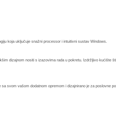
giju koja uključuje snažni processor i intuitivni sustav Windows.
šim dizajnom nositi s izazovima rada u pokretu. Izdržljivo kućište šti
e sa svom vašom dodatnom opremom i dizajnirano je za poslovne pot