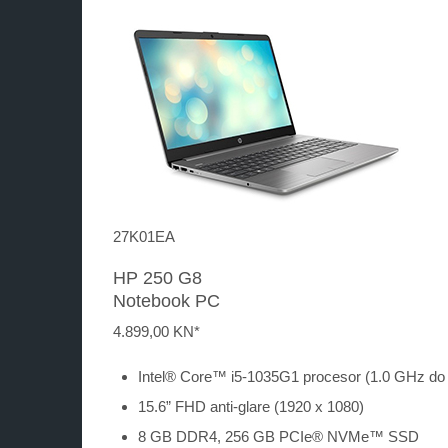
27K01EA
HP 250 G8
Notebook PC
4.899,
00 KN*
Intel® Core™ i5-1035G1 procesor (1.0 GHz do
15.6” FHD anti-glare (1920 x 1080)
8 GB DDR4, 256 GB PCIe® NVMe™ SSD