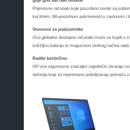
gdje god vas dan odvede
Prijenosno računalo koje pouzdano nosite sa sobom, s
kućištem, 88-postotnom pokrivenošću zaslonom i tip
Stvoreno za poduzetnike
Ovo globalno dostupno računalo može se kupiti s č
izdržljivu bateriju te mogućnost stolnog načina ra
Radite bezbrižno
HP-ove sigurnosne značajke zajednički stvaraju uvij
rješenja koja se neprestano poboljšavaju pomažu zašt