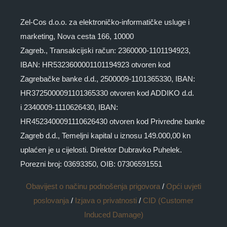
Zel-Cos d.o.o. za elektroničko-informatičke usluge i
marketing, Nova cesta 166, 10000
Zagreb., Transakcijski račun: 2360000-1101194923,
IBAN: HR5323600001101194923 otvoren kod
Zagrebačke banke d.d., 2500009-1101365330, IBAN:
HR3725000091101365330 otvoren kod ADDIKO d.d.
i 2340009-1110626430, IBAN:
HR4523400091110626430 otvoren kod Privredne banke
Zagreb d.d., Temeljni kapital u iznosu 149.000,00 kn
uplaćen je u cijelosti. Direktor Dubravko Puhelek.
Porezni broj: 03693350, OIB: 07306591551
Obavijest o načinu podnošenja prigovora
/
Opći uvjeti
poslovanja
/
Izjava o privatnosti
/
CID (Customer
Induced Damage)