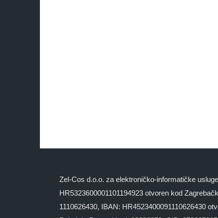
Zel-Cos d.o.o. za elektroničko-informatičke uslu
HR5323600001101194923 otvoren kod Zagrebačke
1110626430, IBAN: HR4523400091110626430 otvoren 