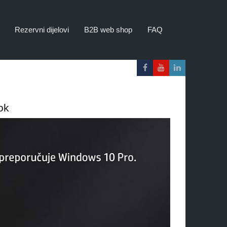
Rezervni dijelovi
B2B web shop
FAQ
ok