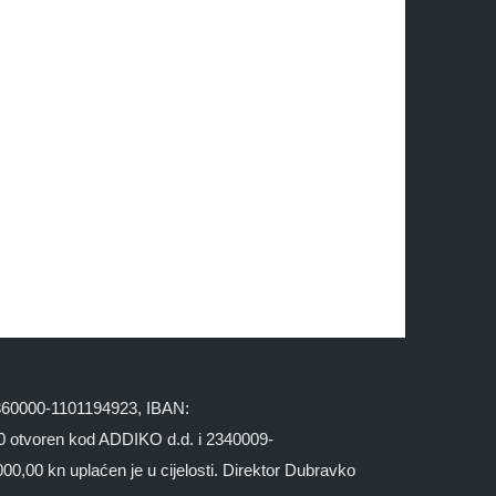
 2360000-1101194923, IBAN:
otvoren kod ADDIKO d.d. i 2340009-
,00 kn uplaćen je u cijelosti. Direktor Dubravko