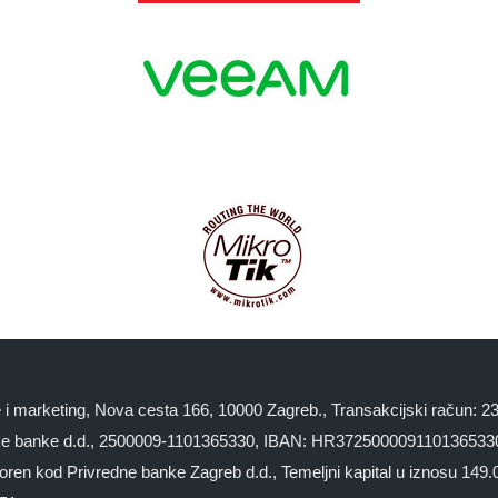
ge i marketing, Nova cesta 166, 10000 Zagreb., Transakcijski račun:
 banke d.d., 2500009-1101365330, IBAN: HR3725000091101365330 
kod Privredne banke Zagreb d.d., Temeljni kapital u iznosu 149.000