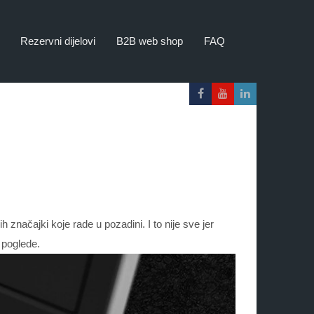
Rezervni dijelovi
B2B web shop
FAQ
načajki koje rade u pozadini. I to nije sve jer
 poglede.