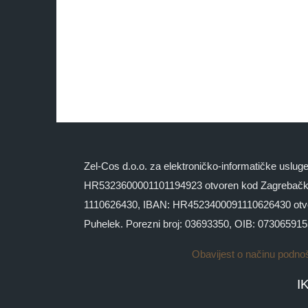
Zel-Cos d.o.o. za elektroničko-informatičke uslu
HR5323600001101194923 otvoren kod Zagrebačke
1110626430, IBAN: HR4523400091110626430 otvoren 
Puhelek. Porezni broj: 03693350, OIB: 07306591
Obavijest o načinu podno
I