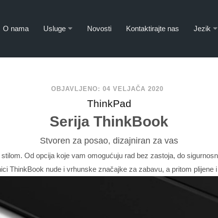
O nama
Usluge
Novosti
Kontaktirajte nas
Jezik
OBJAVLJENO: 04 VELJAČA 2020
ThinkPad
Serija ThinkBook
Stvoren za posao, dizajniran za vas
tilom. Od opcija koje vam omogućuju rad bez zastoja, do sigurnosnih z
nici ThinkBook nude i vrhunske značajke za zabavu, a pritom plijene i