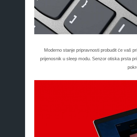
Moderno stanje pripravnosti probudit će vaš pr
prijenosnik u sleep modu. Senzor otiska prsta prij
pokr