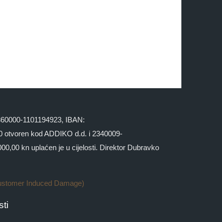
 2360000-1101194923, IBAN:
otvoren kod ADDIKO d.d. i 2340009-
,00 kn uplaćen je u cijelosti. Direktor Dubravko
ustomer Induced Damage)
ti