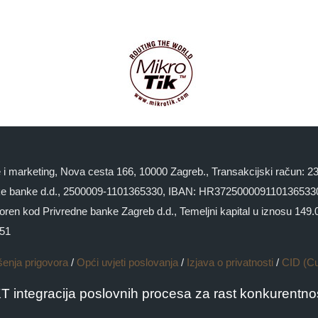
ge i marketing, Nova cesta 166, 10000 Zagreb., Transakcijski račun:
 banke d.d., 2500009-1101365330, IBAN: HR3725000091101365330 
kod Privredne banke Zagreb d.d., Temeljni kapital u iznosu 149.000
551
šenja prigovora
/
Opći uvjeti poslovanja
/
Izjava o privatnosti
/
CID (C
KT integracija poslovnih procesa za rast konkurentnos