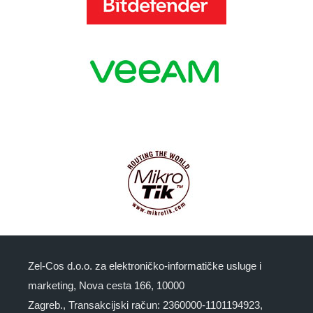
Zel-Cos d.o.o. za elektroničko-informatičke usluge i
marketing, Nova cesta 166, 10000
Zagreb., Transakcijski račun: 2360000-1101194923,