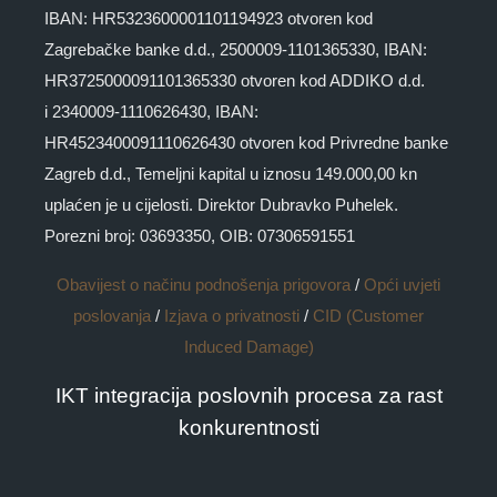
IBAN: HR5323600001101194923 otvoren kod
Zagrebačke banke d.d., 2500009-1101365330, IBAN:
HR3725000091101365330 otvoren kod ADDIKO d.d.
i 2340009-1110626430, IBAN:
HR4523400091110626430 otvoren kod Privredne banke
Zagreb d.d., Temeljni kapital u iznosu 149.000,00 kn
uplaćen je u cijelosti. Direktor Dubravko Puhelek.
Porezni broj: 03693350, OIB: 07306591551
Obavijest o načinu podnošenja prigovora
/
Opći uvjeti
poslovanja
/
Izjava o privatnosti
/
CID (Customer
Induced Damage)
IKT integracija poslovnih procesa za rast
konkurentnosti