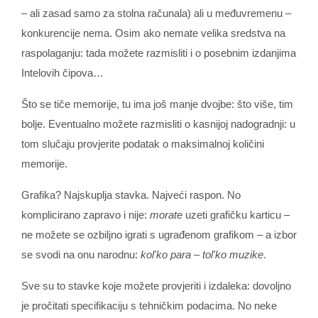
– ali zasad samo za stolna računala) ali u međuvremenu –
konkurencije nema. Osim ako nemate velika sredstva na
raspolaganju: tada možete razmisliti i o posebnim izdanjima
Intelovih čipova…
Što se tiče memorije, tu ima još manje dvojbe: što više, tim
bolje. Eventualno možete razmisliti o kasnijoj nadogradnji: u
tom slučaju provjerite podatak o maksimalnoj količini
memorije.
Grafika? Najskuplja stavka. Najveći raspon. No
komplicirano zapravo i nije:
morate
uzeti grafičku karticu –
ne možete se ozbiljno igrati s ugrađenom grafikom – a izbor
se svodi na onu narodnu:
kol'ko para – tol'ko muzike
.
Sve su to stavke koje možete provjeriti i izdaleka: dovoljno
je pročitati specifikaciju s tehničkim podacima. No neke