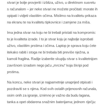
stvari je bolje provjeriti i izbliza, uživo, u direktnom susretu
s računalom – jer neke stvari ne možete pročitati: morate ih
opipati i vidjeti vlastitim očima. Mislimo na kvalitetu prikaza
na ekranu te na kvalitetu tipkovnice i zamjene za miša.
Ima jedna stvar na koju ne bi trebali pristati na kompromis:
to je kvaliteta izrade. I to je stvar koju je najbolje isprobati
uživo, vlastitim prstima i očima. Laptop je sprava koju ćete
itekako rabiti i stoga ne bi trebala biti previše nježna, a
kamoli fragilna. Radije izaberite skuplju stvar s kvalitetnijom
završnom izradom nego jaču „mrcinu“ koja škripi pod
prstima.
Na koncu, neke stvari je najpametnije unaprijed otpisati i
pozdraviti se s njima. Kod svih ostalih prijenosnih računala,
osim onih za igranje, iznimno je važno da budu lagana,
tanka a opet obdarena snažnim baterijama; jednom riječju: