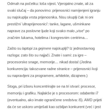
Odmah na početku: loša vijest. Vjerojatno znate, ali za
svaki slučaj – da ponovimo: prijenosnici namijenjeni igranju
su najskuplja vrsta prijenosnika. Nisu skuplji čak ni oni
prestižni 'ultraprijenosnici': tanke, lagane, ušminkane
naprave za poslovne ljude koji svako malo „vise“ po
zračnim lukama, hotelima i kongresnim centrima…
Zašto su
laptopi
za
gejmere
najskuplji? Iz jednostavnog
razloga: zato što su najjači. Znate i sami: za igre –
procesorske snage, memorije… nikad dosta! (Jedina
konkurencija: takozvane radne stranice – prijenosnici koji
su napravljeni za programere, arhitekte, dizajnere.)
Stoga, pri izboru koncentrirajte se na tri stvari: procesor,
memoriju i grafiku. Najlakše je s procesorom: odaberite i7
(eventualno, ako imate ograničene sredstva: i5). AMD prijeti
da će se uskoro umiješati kao ozbiljan konkurent (već i jest