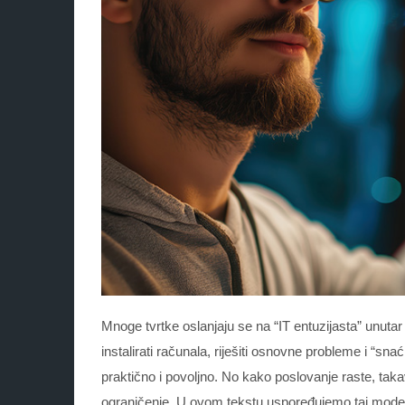
Mnoge tvrtke oslanjaju se na “IT entuzijasta” unuta
instalirati računala, riješiti osnovne probleme i “snać
praktično i povoljno. No kako poslovanje raste, taka
ograničenje. U ovom tekstu uspoređujemo taj mode