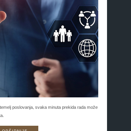
a temelj poslovanja, svaka minuta prekida rada može
ta.