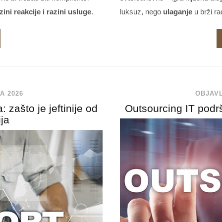
ni reakcije i razini usluge
.
luksuz, nego
ulaganje
u brži ra
A 2026
OBJAVL
 zašto je jeftinije od
Outsourcing IT podrš
ija