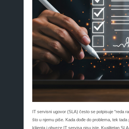
IT servisni ugovor (SLA) često se potpisuje “reda r
što u njemu piše. Kada dođe do problema, tek tada 
klijenta i obveze IT servisa nisu iste. Kvalitetan SLA