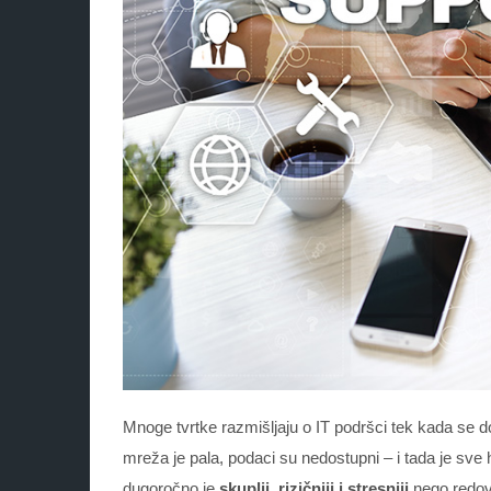
Mnoge tvrtke razmišljaju o IT podršci tek kada se d
mreža je pala, podaci su nedostupni – i tada je sve 
dugoročno je
skuplji, rizičniji i stresniji
nego redovi