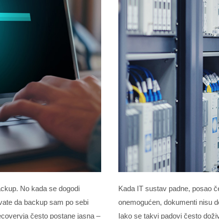
backup. No kada se dogodi
Kada IT sustav padne, posao čes
shvate da backup sam po sebi
onemogućen, dokumenti nisu dost
ecoveryja često postane jasna –
Iako se takvi padovi često doživ