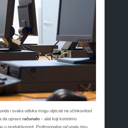
nda i svaka odluka mogu utjecati na učinkovitost
ja da upravo
računalo
– alat koji koristimo
u u produktivnosti. Profesionalna računala nisu