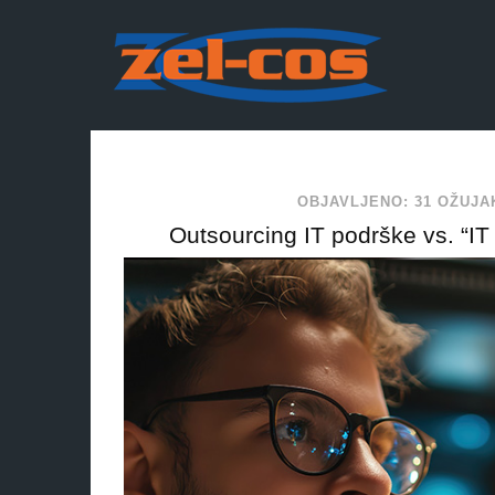
OBJAVLJENO: 31 OŽUJA
Outsourcing IT podrške vs. “IT e