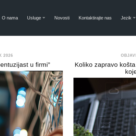
O nama
Usluge
Novosti
Kontaktirajte nas
Jezik
K 2026
OBJAV
ntuzijast u firmi”
Koliko zapravo košta 
koj