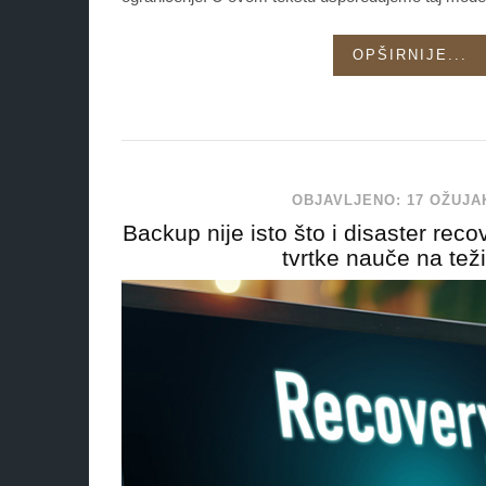
OPŠIRNIJE...
OBJAVLJENO: 17 OŽUJA
Backup nije isto što i disaster rec
tvrtke nauče na tež