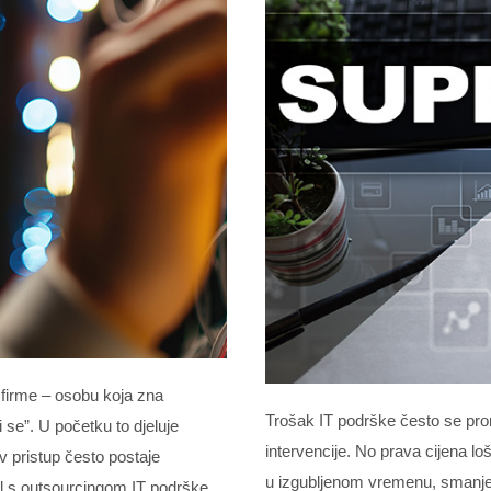
r firme – osobu koja zna
Trošak IT podrške često se pro
i se”. U početku to djeluje
intervencije. No prava cijena loš
v pristup često postaje
u izgubljenom vremenu, smanjeno
l s outsourcingom IT podrške.