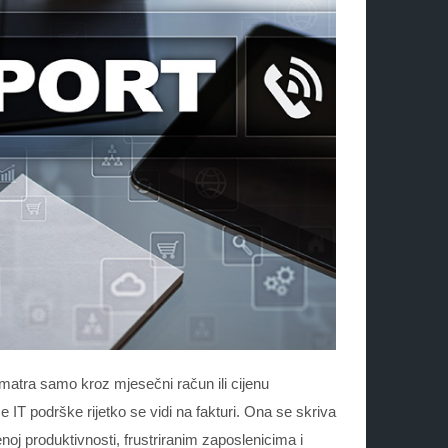
matra samo kroz mjesečni račun ili cijenu
e IT podrške rijetko se vidi na fakturi. Ona se skriva
j produktivnosti, frustriranim zaposlenicima i