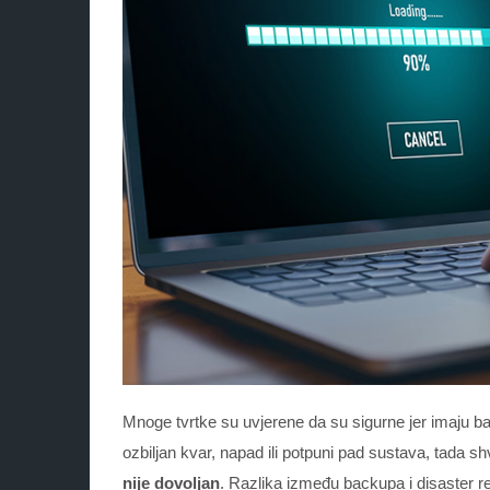
Mnoge tvrtke su uvjerene da su sigurne jer imaju 
ozbiljan kvar, napad ili potpuni pad sustava, tada 
nije dovoljan
. Razlika između backupa i disaster r