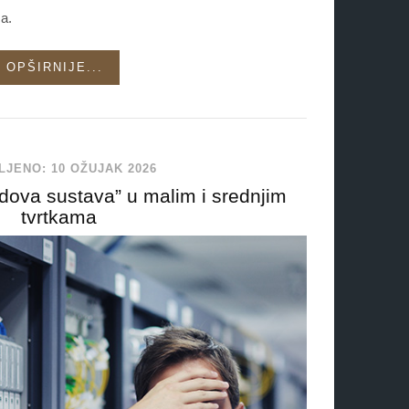
a.
OPŠIRNIJE...
LJENO: 10 OŽUJAK 2026
adova sustava” u malim i srednjim
tvrtkama