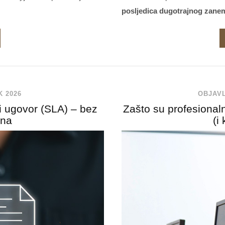
posljedica dugotrajnog zanem
K 2026
OBJAVL
ni ugovor (SLA) – bez
Zašto su profesional
ona
(i