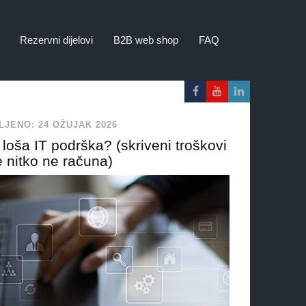
Rezervni dijelovi
B2B web shop
FAQ
LJENO: 24 OŽUJAK 2026
loša IT podrška? (skriveni troškovi
e nitko ne računa)