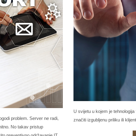
U svijetu u kojem je tehnologij
ogodi problem. Server ne radi,
značiti izgubljenu priliku ili klijen
hitno. No takav pristup
to preventivno održavanje IT