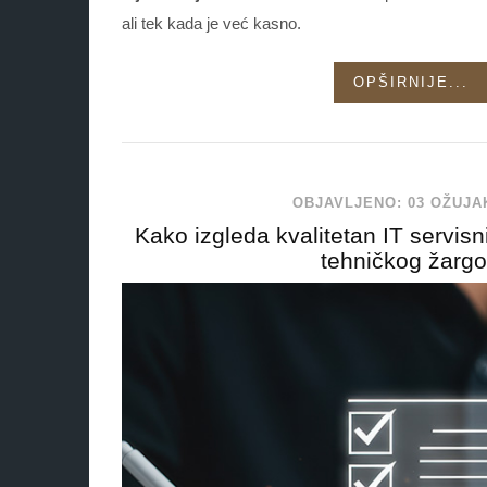
ali tek kada je već kasno.
OPŠIRNIJE...
OBJAVLJENO: 03 OŽUJA
Kako izgleda kvalitetan IT servis
tehničkog žarg