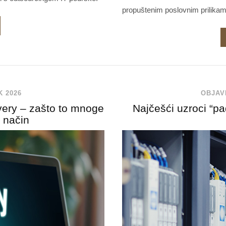
propuštenim poslovnim prilikam
K 2026
OBJAV
overy – zašto to mnoge
Najčešći uzroci “p
i način