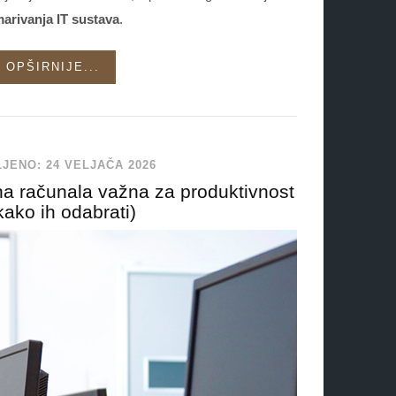
arivanja IT sustava
.
OPŠIRNIJE...
JENO: 24 VELJAČA 2026
na računala važna za produktivnost
 kako ih odabrati)