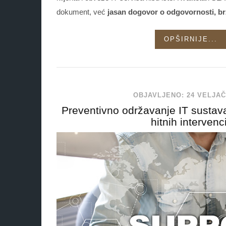
dokument, već
jasan dogovor o odgovornosti, brzi
OPŠIRNIJE...
OBJAVLJENO: 24 VELJAČ
Preventivno održavanje IT sustava:
hitnih intervenc