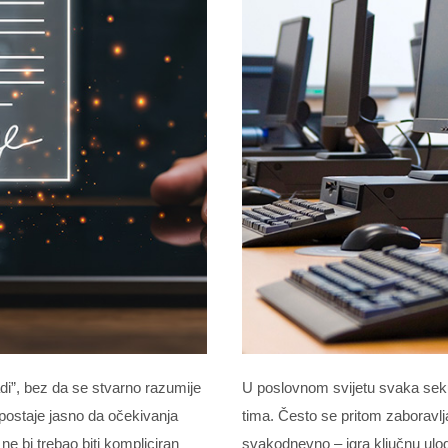
adi”, bez da se stvarno razumije
U poslovnom svijetu svaka seku
postaje jasno da očekivanja
tima. Često se pritom zaboravl
 ne bi trebao biti kompliciran
svakodnevno – igra ključnu ulog