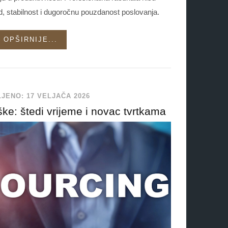
d, stabilnost i dugoročnu pouzdanost poslovanja.
OPŠIRNIJE...
JENO: 17 VELJAČA 2026
ke: štedi vrijeme i novac tvrtkama