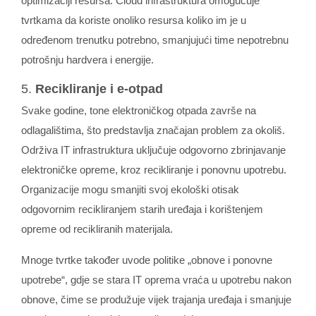
optimizaciji resursa. Cloud infrastruktura omogućuje
tvrtkama da koriste onoliko resursa koliko im je u
određenom trenutku potrebno, smanjujući time nepotrebnu
potrošnju hardvera i energije.
5.
Recikliranje i e-otpad
Svake godine, tone elektroničkog otpada završe na
odlagalištima, što predstavlja značajan problem za okoliš.
Održiva IT infrastruktura uključuje odgovorno zbrinjavanje
elektroničke opreme, kroz recikliranje i ponovnu upotrebu.
Organizacije mogu smanjiti svoj ekološki otisak
odgovornim recikliranjem starih uređaja i korištenjem
opreme od recikliranih materijala.
Mnoge tvrtke također uvode politike „obnove i ponovne
upotrebe“, gdje se stara IT oprema vraća u upotrebu nakon
obnove, čime se produžuje vijek trajanja uređaja i smanjuje