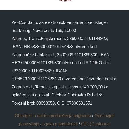
Zel-Cos d.o.o. za elektroničko-informatičke usluge i
marketing, Nova cesta 166, 10000
Zagreb., Transakcijski račun: 2360000-1101194923,
IBAN: HR5323600001101194923 otvoren kod
Zagrebačke banke d.d., 2500009-1101365330, IBAN:
HR3725000091101365330 otvoren kod ADDIKO d.d.
i 2340009-1110626430, IBAN:
HR4523400091110626430 otvoren kod Privredne banke
Zagreb d.d., Temeljni kapital u iznosu 149.000,00 kn
uplaćen je u cijelosti. Direktor Dubravko Puhelek.
Porezni broj: 03693350, OIB: 07306591551
Obavijest o načinu podnošenja prigovora
/
Opći uvjeti
poslovanja
/
Izjava o privatnosti
/
CID (Customer